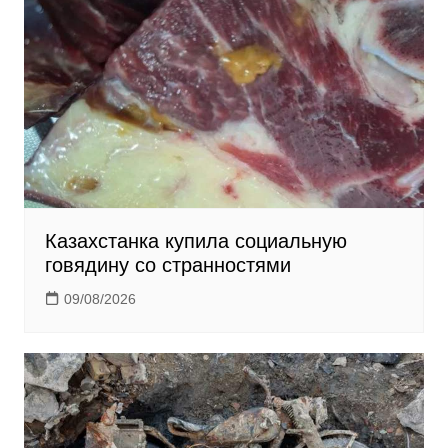
n
i
k
i
Казахстанка купила социальную
говядину со странностями
09/08/2026