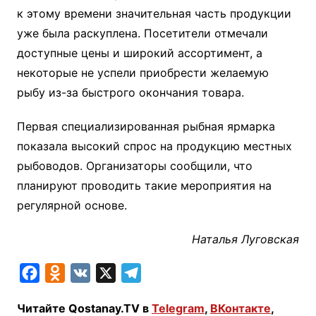
к этому времени значительная часть продукции
уже была раскуплена. Посетители отмечали
доступные цены и широкий ассортимент, а
некоторые не успели приобрести желаемую
рыбу из-за быстрого окончания товара.
Первая специализированная рыбная ярмарка
показала высокий спрос на продукцию местных
рыбоводов. Организаторы сообщили, что
планируют проводить такие мероприятия на
регулярной основе.
Наталья Луговская
F
O
V
X
T
a
d
K
e
Читайте Qostanay.TV в
Telegram
,
ВКонтакте
,
c
n
l