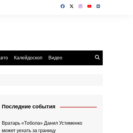
вто
Калейдоскоп
Видео
Последние события
Вратарь «Тобола» Данил Устименко
может уехать за границу