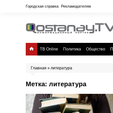
Перейти
Городская справка
Рекламодателям
к
содержимому
ТВ Online
Политика
Общество
П
Главная
»
литература
Метка:
литература