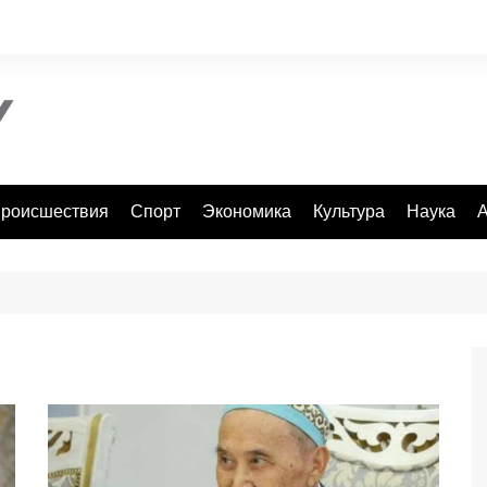
роисшествия
Спорт
Экономика
Культура
Наука
А