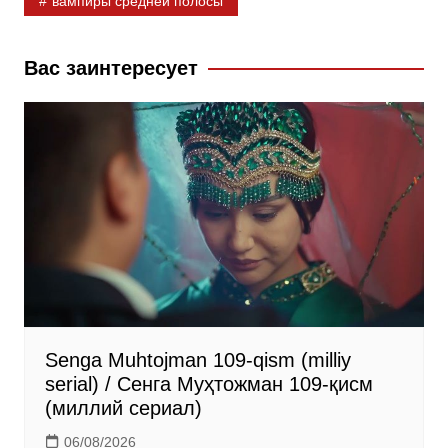
вампиры средней полосы
e
o
e
b
k
g
Вас заинтересует
o
l
r
o
a
a
k
s
m
s
n
i
k
i
Senga Muhtojman 109-qism (milliy
serial) / Сенга Муҳтожман 109-қисм
(миллий сериал)
06/08/2026