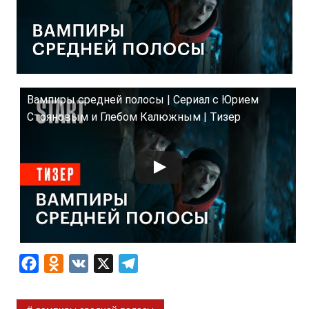
Вампиры средней полосы | Сериал с Юрием
Стояновым и Глебом Калюжным | Тизер
F
O
V
X
T
a
d
K
e
c
n
l